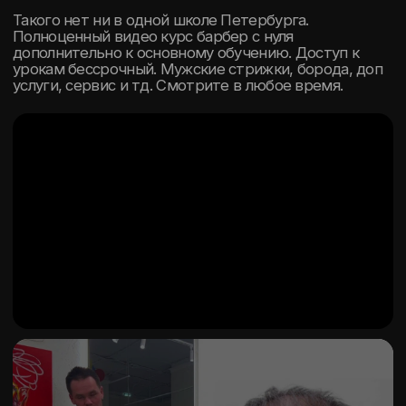
Позволяет: отслеживать ващ прогресс на
каждом занятии; фиксировать освоенные
навыки; видеть ваши слабые зоны и исправлять
их.
2 МОДЕЛИ НА
КАЖДОЕ ЗАНЯТИЕ
База
данных