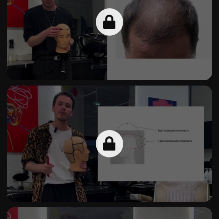
За курс барбер с нуля подстрижете 30-60 моделей.
Это в 1,5 раза больше практики, чем в других
школах. За ту же цену. Разница очевидна. Получите
максимум от обучения.
Записаться на бесплатное занятие
ХАРДИС ЗНАЕТ КАК
УСПЕШНО НАЧАТЬ
КАРЬЕРУ БАРБЕРА