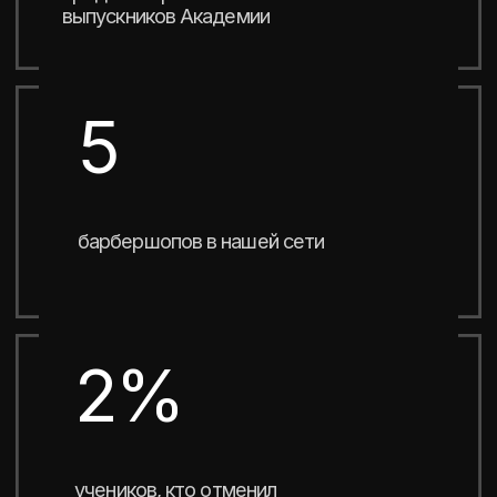
Представляем учебник “основы барберинга” —
97 страниц информации с подробным разбором
и инструкциями как стричь, брить, подбирать
стрижку и тд. С фотографиями и схемами
каждого шага. Домашними заданиями с
проверкой.