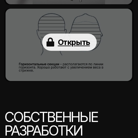
Обучение в мини-группах из 2-3
человек. Возможность
совмещения с работой.
Отслеживание успеваемости
через собственную базу
данных.
Задать вопрос в Telegram