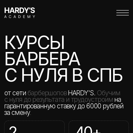
КУРСЫ
БАРБЕРА
С НУЛЯ В СПБ
от сети
барбершопов
HARDY'S.
Обучим
с нуля до результата и трудоустроим
на
гарантированную ставку до 6000 рублей
за смену
.
2
40+
месяца обучения
моделей для практики
50
видео-уроков